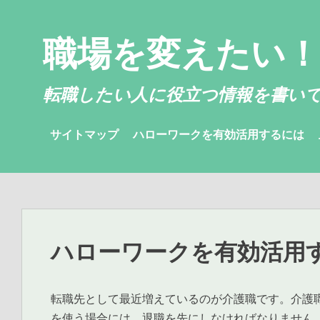
コ
ン
職場を変えたい！
テ
ン
ツ
転職したい人に役立つ情報を書い
へ
ス
サイトマップ
ハローワークを有効活用するには
キ
ッ
プ
ハローワークを有効活用
転職先として最近増えているのが介護職です。介護
を使う場合には、退職を先にしなければなりません